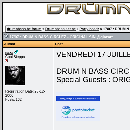
drumnbass.be forum
»
Drumnbass scene
»
Party headz
»
17/07 : DRUM N
17/07 : DRUM N BASS CIRCLEZ - ORIGINAL SIN @glazart
Author
Post
VENDREDI 17 JUILL
saza
Cool Steppa
DRUM N BASS CIRCLE
Special Guests : OR
Registration Date: 28-12-
2006
Posts: 162