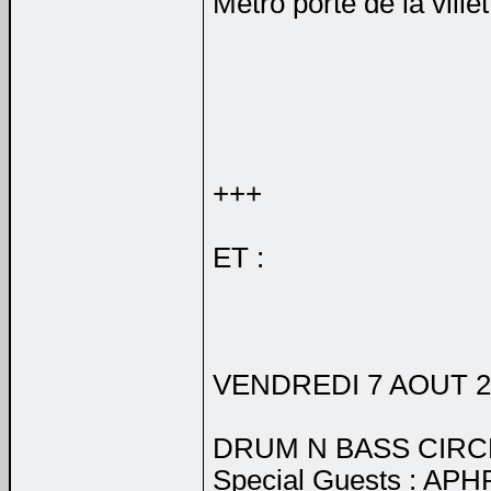
Métro porte de la villett
+++
ET :
VENDREDI 7 AOUT 2
DRUM N BASS CIRCLE
Special Guests : A